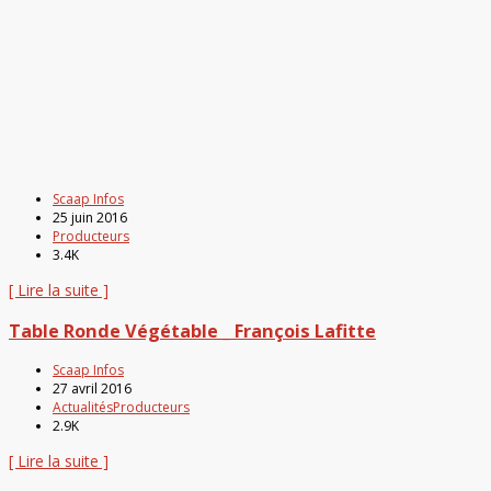
Scaap Infos
25 juin 2016
Producteurs
3.4K
[ Lire la suite ]
Table Ronde Végétable _ François Lafitte
Scaap Infos
27 avril 2016
Actualités
Producteurs
2.9K
[ Lire la suite ]