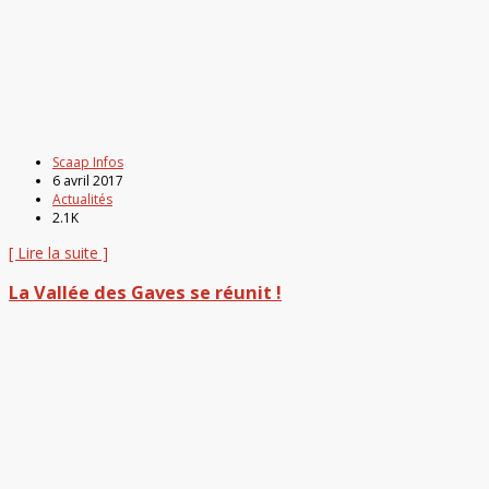
Scaap Infos
6 avril 2017
Actualités
2.1K
[ Lire la suite ]
La Vallée des Gaves se réunit !