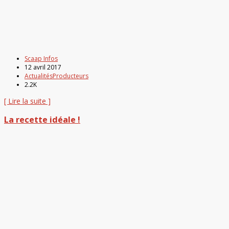
Scaap Infos
12 avril 2017
Actualités
Producteurs
2.2K
[ Lire la suite ]
La recette idéale !