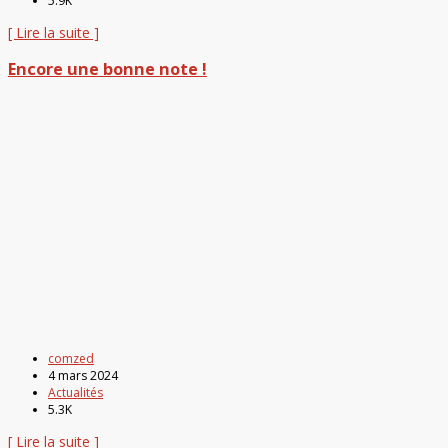
5.9K
[ Lire la suite ]
Encore une bonne note !
comzed
4 mars 2024
Actualités
5.3K
[ Lire la suite ]