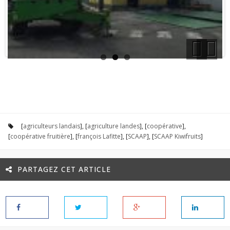
Previous
Next
[
agriculteurs landais
], [
agriculture landes
], [
coopérative
],
[
coopérative fruitière
], [
françois Lafitte
], [
SCAAP
], [
SCAAP Kiwifruits
]
PARTAGEZ CET ARTICLE