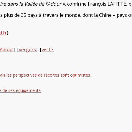
ire dans la Vallée de l’Adour »,
confirme François LAFITTE, pr
plus de 35 pays à travers le monde, dont la Chine – pays ori
d.fr
)
l'Adour
], [
vergers
], [
visite
]
is les perspectives de récoltes sont optimistes
e de ses équipements