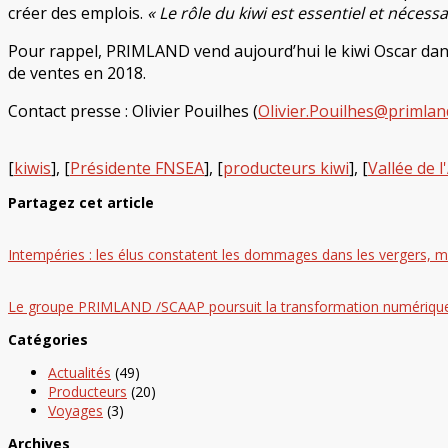
créer des emplois.
« Le rôle du kiwi est essentiel et nécessa
Pour rappel, PRIMLAND vend aujourd’hui le kiwi Oscar dans 
de ventes en 2018.
Contact presse : Olivier Pouilhes (
Olivier.Pouilhes@primlan
[
kiwis
], [
Présidente FNSEA
], [
producteurs kiwi
], [
Vallée de 
Partagez cet article
Intempéries : les élus constatent les dommages dans les vergers, ma
Le groupe PRIMLAND /SCAAP poursuit la transformation numériqu
Catégories
Actualités
(49)
Producteurs
(20)
Voyages
(3)
Archives