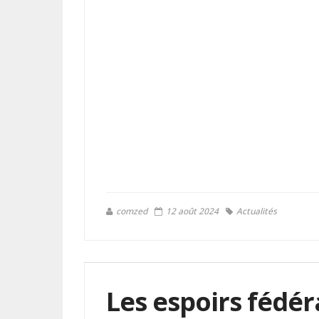
comzed
12 août 2024
Actualités
Les espoirs fédé